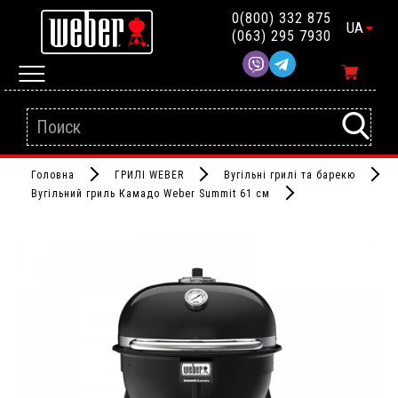
0(800) 332 875
UA
(063) 295 7930
Головна
ГРИЛІ WEBER
Вугільні грилі та барекю
Вугільний гриль Камадо Weber Summit 61 см