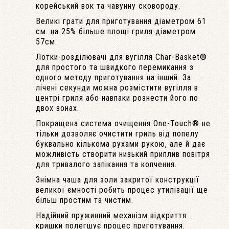
корейський вок та чавунну сковороду.
Великі грати для приготування діаметром 61
см. на 25% більше площі гриля діаметром
57см.
Лотки-розділювачі для вугілля Char-Basket®
для простого та швидкого перемикання з
одного методу приготування на інший. За
лічені секунди можна розмістити вугілля в
центрі гриля або навпаки рознести його по
двох зонах.
Покращена система очищення One-Touch® не
тільки дозволяє очистити гриль від попелу
буквально кількома рухами рукою, але й дає
можливість створити низький приплив повітря
для тривалого запікання та копчення.
Знімна чаша для золи закритої конструкції
великої ємності робить процес утилізації ще
більш простим та чистим.
Надійний пружинний механізм відкриття
кришки полегшує процес приготування.