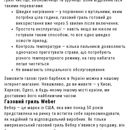
такими перевагами:
Швидке нагрівання — у порівнянні з вугільними, яким
потрібна ціла година, газовий гриль готовий до
використання вже через 5 хвилин після включення;
Простота експлуатації — навіть якщо ви ніколи не
готували таким способом, то все одно швидко
освоїте прилад;
Контроль температури — кілька пальників дозволяють
одночасно приготувати страви, що потребують
різного температурного режиму; на газу набагато
легше чистяться.
Не вимагають спеціального обслуговування.
Замовити газові грилі барбекю в Україні можна в нашому
інтернет-магазині. Неважливо, де ви живете — у Києві,
Харкові, Одесі, в будь-якому іншому місті країни, ми
доставимо його найближчим часом.
Газовий гриль Weber
Вебер — це марка із США, яка вже понад 50 років
представлена на ринку та встигла себе зарекомендувати,
як надійний та відповідальний виробник. Як тільки
американський газовий гриль Вебер з'явився у продажу, він