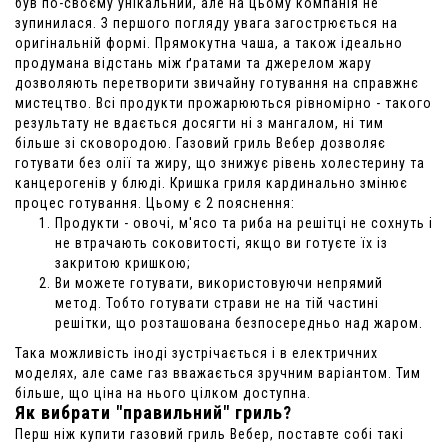
був по-своєму унікальний, але на цьому компанія не
зупинилася. З першого погляду увага загострюється на
оригінальній формі. Прямокутна чаша, а також ідеально
продумана відстань між ґратами та джерелом жару
дозволяють перетворити звичайну готування на справжнє
мистецтво. Всі продукти прожарюються рівномірно - такого
результату не вдається досягти ні з мангалом, ні тим
більше зі сковородою. Газовий гриль Вебер дозволяє
готувати без олії та жиру, що знижує рівень холестерину та
канцерогенів у блюді. Кришка гриля кардинально змінює
процес готування. Цьому є 2 пояснення:
Продукти - овочі, м'ясо та риба на решітці не сохнуть і
не втрачають соковитості, якщо ви готуєте їх із
закритою кришкою;
Ви можете готувати, використовуючи непрямий
метод. Тобто готувати страви не на тій частині
решітки, що розташована безпосередньо над жаром.
Така можливість іноді зустрічається і в електричних
моделях, але саме газ вважається зручним варіантом. Тим
більше, що ціна на нього цілком доступна.
Як вибрати "правильний" гриль?
Перш ніж купити газовий гриль Вебер, поставте собі такі