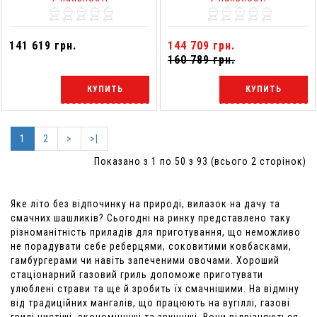
141 619 грн.
144 709 грн.
160 789 грн.
КУПИТЬ
КУПИТЬ
1
2
>
>|
Показано з 1 по 50 з 93 (всього 2 сторінок)
Яке літо без відпочинку на природі, вилазок на дачу та
смачних шашликів? Сьогодні на ринку представлено таку
різноманітність приладів для приготування, що неможливо
не порадувати себе реберцями, соковитими ковбасками,
гамбургерами чи навіть запеченими овочами. Хороший
стаціонарний газовий гриль допоможе приготувати
улюблені страви та ще й зробить їх смачнішими. На відміну
від традиційних мангалів, що працюють на вугіллі, газові
грилі чистіші, економічніші та зручніші. Вони відрізняються