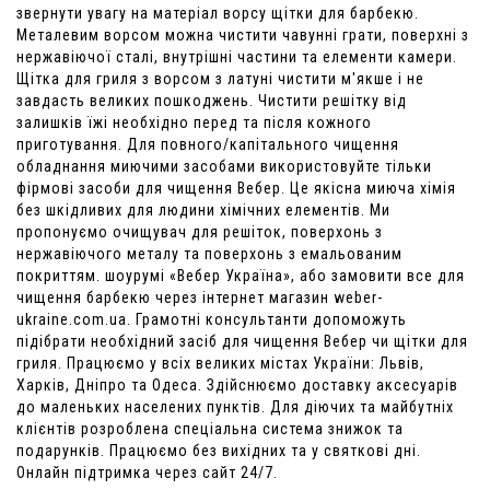
звернути увагу на матеріал ворсу щітки для барбекю.
Металевим ворсом можна чистити чавунні грати, поверхні з
нержавіючої сталі, внутрішні частини та елементи камери.
Щітка для гриля з ворсом з латуні чистити м'якше і не
завдасть великих пошкоджень. Чистити решітку від
залишків їжі необхідно перед та після кожного
приготування. Для повного/капітального чищення
обладнання миючими засобами використовуйте тільки
фірмові засоби для чищення Вебер. Це якісна миюча хімія
без шкідливих для людини хімічних елементів. Ми
пропонуємо очищувач для решіток, поверхонь з
нержавіючого металу та поверхонь з емальованим
покриттям. шоурумі «Вебер Україна», або замовити все для
чищення барбекю через інтернет магазин weber-
ukraine.com.ua. Грамотні консультанти допоможуть
підібрати необхідний засіб для чищення Вебер чи щітки для
гриля. Працюємо у всіх великих містах України: Львів,
Харків, Дніпро та Одеса. Здійснюємо доставку аксесуарів
до маленьких населених пунктів. Для діючих та майбутніх
клієнтів розроблена спеціальна система знижок та
подарунків. Працюємо без вихідних та у святкові дні.
Онлайн підтримка через сайт 24/7.