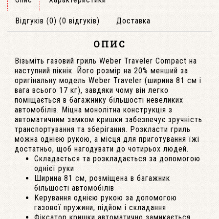
Відгуків (0) (0 відгуків)
Доставка
ОПИС
Візьміть газовий гриль Weber Traveler Compact на
наступний пікнік. Його розмір на 20% менший за
оригінальну модель Weber Traveler (ширина 81 см і
вага всього 17 кг), завдяки чому він легко
поміщається в багажнику більшості невеликих
автомобілів. Міцна монолітна конструкція з
автоматичним замком кришки забезпечує зручність
транспортування та зберігання. Розкласти гриль
можна однією рукою, а місця для приготування їжі
достатньо, щоб нагодувати до чотирьох людей.
Складається та розкладається за допомогою
однієї руки
Ширина 81 см, розміщена в багажник
більшості автомобілів
Керування однією рукою за допомогою
газової пружини, підйом і складання
Фіксатор кришки автоматично замикається