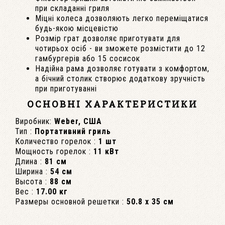
при складанні гриля
Міцні колеса дозволяють легко переміщатися
будь-якою місцевістю
Розмір грат дозволяє приготувати для
чотирьох осіб - ви зможете розмістити до 12
гамбургерів або 15 сосисок
Надійна рама дозволяє готувати з комфортом,
а бічний столик створює додаткову зручність
при приготуванні
ОСНОВНІ ХАРАКТЕРИСТИКИ
Виробник:
Weber, США
Тип :
Портативний гриль
Количество горелок :
1 шт
Мощность горелок :
11 кВт
Длина :
81 см
Ширина :
54 см
Высота :
88 см
Вес :
17.00 кг
Размеры основной решетки :
50.8 х 35 см