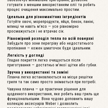
готувати з меншим використанням олії та робить
процес очищення максимально простим.
Ідеальна для різноманітних інгредієнтів
Готуйте овочі, морепродукти, яйця, бекон, паніні,
млинці чи навіть м’ясо — усе рівномірно
просмажується і не втрачає сік.
Рівномірний розподіл тепла по всій поверхні
Забудьте про зони перегріву або недостатнього
пропікання — кожен шматочок буде ідеальним.
Легкість у догляді
Гладке покриття легко очищується після
приготування — достатньо м’якої щітки або губки.
Зручна у використанні та заміні
Планча легко встановлюється на місце решітки
гриля та так само просто знімається при потребі.
Чавунна планча — це практичне рішення для
щоденного використання, яке робить ваш гриль ще
функціональнішим. Вона чудово доповнить вашу
колекцію аксесуарів Weber і дозволить