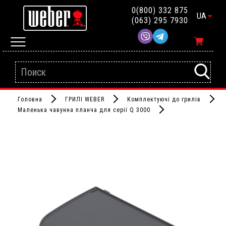
0(800) 332 875
UA
(063) 295 7930
Головна
ГРИЛІ WEBER
Комплектуючі до грилів
Маленька чавунна планча для серії Q 3000