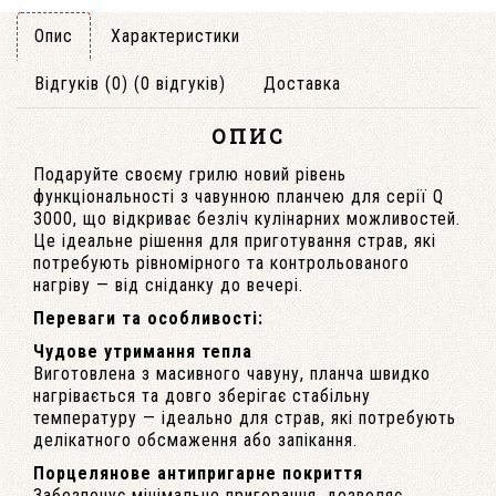
Опис
Характеристики
Відгуків (0) (0 відгуків)
Доставка
ОПИС
Подаруйте своєму грилю новий рівень
функціональності з чавунною планчею для серії Q
3000, що відкриває безліч кулінарних можливостей.
Це ідеальне рішення для приготування страв, які
потребують рівномірного та контрольованого
нагріву — від сніданку до вечері.
Переваги та особливості:
Чудове утримання тепла
Виготовлена з масивного чавуну, планча швидко
нагрівається та довго зберігає стабільну
температуру — ідеально для страв, які потребують
делікатного обсмаження або запікання.
Порцелянове антипригарне покриття
Забезпечує мінімальне пригорання, дозволяє