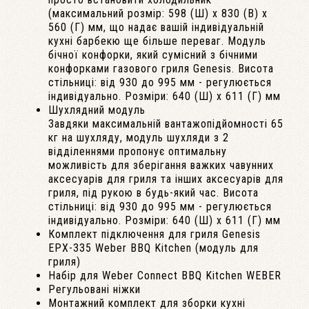
(максимальний розмір: 598 (Ш) x 830 (В) x
560 (Г) мм, що надає вашій індивідуальній
кухні барбекю ще більше переваг. Модуль
бічної конфорки, який сумісний з бічними
конфорками газового гриля Genesis. Висота
стільниці: від 930 до 995 мм - регулюється
індивідуально. Розміри: 640 (Ш) x 611 (Г) мм
Шухлядний модуль
Завдяки максимальній вантажопідйомності 65
кг на шухляду, модуль шухляди з 2
відділеннями пропонує оптимальну
можливість для зберігання важких чавунних
аксесуарів для гриля та інших аксесуарів для
гриля, під рукою в будь-який час. Висота
стільниці: від 930 до 995 мм - регулюється
індивідуально. Розміри: 640 (Ш) x 611 (Г) мм
Комплект підключення для гриля Genesis
EPX-335 Weber BBQ Kitchen (модуль для
гриля)
Набір для Weber Connect BBQ Kitchen WEBER
Регульовані ніжки
Монтажний комплект для зборки кухні