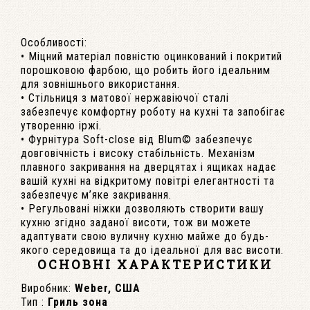
Особливості:
• Міцний матеріал повністю оцинкований і покритий
порошковою фарбою, що робить його ідеальним
для зовнішнього використання.
• Стільниця з матової нержавіючої сталі
забезпечує комфортну роботу на кухні та запобігає
утворенню іржі.
• Фурнітура Soft-close від Blum© забезпечує
довговічність і високу стабільність. Механізм
плавного закривання на дверцятах і ящиках надає
вашій кухні на відкритому повітрі елегантності та
забезпечує м’яке закривання.
• Регульовані ніжки дозволяють створити вашу
кухню згідно заданої висоти, тож ви можете
адаптувати свою вуличну кухню майже до будь-
якого середовища та до ідеальної для вас висоти.
ОСНОВНІ ХАРАКТЕРИСТИКИ
Виробник:
Weber, США
Тип :
Гриль зона