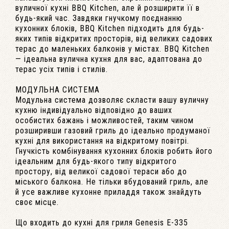
вуличної кухні BBQ Kitchen, але й розширити її в
будь-який час. Завдяки гнучкому поєднанню
кухонних блоків, BBQ Kitchen підходить для будь-
яких типів відкритих просторів, від великих садових
терас до маленьких балконів у містах. BBQ Kitchen
— ідеальна вулична кухня для вас, адаптована до
терас усіх типів і стилів.
МОДУЛЬНА СИСТЕМА
Модульна система дозволяє скласти вашу вуличну
кухню індивідуально відповідно до ваших
особистих бажань і можливостей, таким чином
розширивши газовий гриль до ідеально продуманої
кухні для використання на відкритому повітрі.
Гнучкість комбінування кухонних блоків робить його
ідеальним для будь-якого типу відкритого
простору, від великої садової тераси або до
міського балкона. Не тільки вбудований гриль, але
й усе важливе кухонне приладдя також знайдуть
своє місце.
Що входить до кухні для гриля Genesis E-335