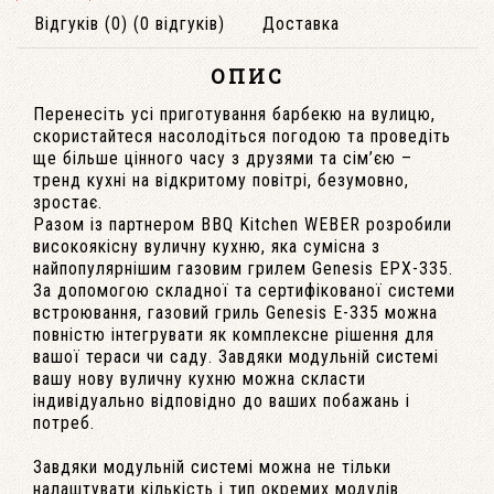
Відгуків (0) (0 відгуків)
Доставка
ОПИС
Перенесіть усі приготування барбекю на вулицю,
скористайтеся насолодіться погодою та проведіть
ще більше цінного часу з друзями та сім’єю –
тренд кухні на відкритому повітрі, безумовно,
зростає.
Разом із партнером BBQ Kitchen WEBER розробили
високоякісну вуличну кухню, яка сумісна з
найпопулярнішим газовим грилем Genesis EPX-335.
За допомогою складної та сертифікованої системи
встроювання, газовий гриль Genesis E-335 можна
повністю інтегрувати як комплексне рішення для
вашої тераси чи саду. Завдяки модульній системі
вашу нову вуличну кухню можна скласти
індивідуально відповідно до ваших побажань і
потреб.
Завдяки модульній системі можна не тільки
налаштувати кількість і тип окремих модулів