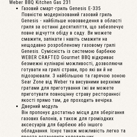
Weber BBQ Kitchen Gas 231
Газовий смарт-гриль Genesis E-335
Повністю модернізований газовий гриль
Genesis - найбільше нововведення в області
гриля за останні десятиліття, що забезпечує
повне відчуття обіду в саду. Ви можете
смажити, запікати і навіть смажити на
нещодавно розробленому газовому грилі
Genesis. Сумісність із системою барбекю
WEBER CRAFTED Gourmet BBQ відкриває
безмежні кулінарні можливості, дозволяючи
готувати на грилі страви, про які ви й не
підозрювали. З найбільшою та гарячою зоною
Sear Zone від Weber та висувними верхніми
гратами для приготування їжі ви можете
приготувати повноцінну страву ресторанної
якості прямо там, де проходить вечірка.
Дверний модуль
Він пропонує достатньо місця для зберігання
газових балонів, а також для громіздких
аксесуарів для барбекю або іншого
обладнання. Існує також можливість легко та
просто встановити холодильник