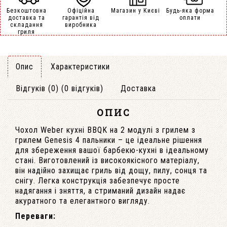
Безкоштовна
Офіційна
Магазин у Києві
Будь-яка форма
доставка та
гарантія від
оплати
складання
виробника
гриля
Опис
Характеристики
Відгуків (0) (0 відгуків)
Доставка
ОПИС
Чохол Weber кухні BBQK на 2 модулі з грилем з
грилем Genesis 4 пальники – це ідеальне рішення
для збереження вашої барбекю-кухні в ідеальному
стані. Виготовлений із високоякісного матеріалу,
він надійно захищає гриль від дощу, пилу, сонця та
снігу. Легка конструкція забезпечує просте
надягання і зняття, а стриманий дизайн надає
акуратного та елегантного вигляду.
Переваги: