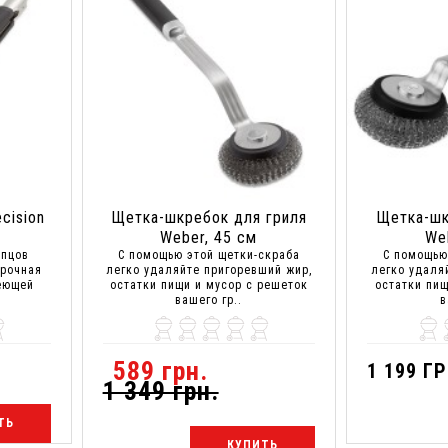
cision
Щетка-шкребок для гриля
Щетка-шк
Weber, 45 см
We
ипцов
С помощью этой щетки-скраба
С помощью
Прочная
легко удаляйте пригоревший жир,
легко удаля
еющей
остатки пищи и мусор с решеток
остатки пищ
вашего гр..
в
589 грн.
1 199 ГР
1 349 грн.
ТЬ
КУПИТЬ