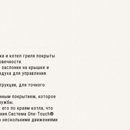
ка и котел гриля покрыты
овечности.
заслонки на крышке и
здуха для управления
рукции, для точного
нным покрытием, которое
лужбы.
его по краям котла, что
ения.Система One-Touch®
но несколькими движениями