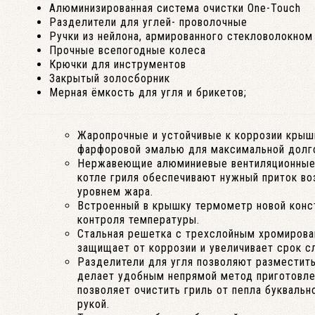
Алюминизированная система очистки One-Touch
Разделители для углей- проволочные
Ручки из нейлона, армированного стекловолокном
Прочные всепогодные колеса
Крючки для инструментов
Закрытый золосборник
Мерная ёмкость для угля и брикетов;
Жаропрочные и устойчивые к коррозии крыш
фарфоровой эмалью для максимальной долг
Нержавеющие алюминиевые вентиляционные 
котле гриля обеспечивают нужный приток во
уровнем жара.
Встроенный в крышку термометр новой конст
контроля температуры.
Стальная решетка с трехслойным хромирова
защищает от коррозии и увеличивает срок с
Разделители для угля позволяют разместить 
делает удобным непрямой метод приготовл
позволяет очистить гриль от пепла букваль
рукой.