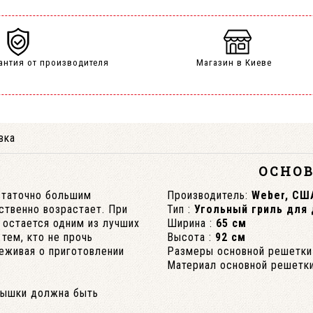
антия от производителя
Магазин в Киеве
вка
ОСНО
статочно большим
Производитель:
Weber, СШ
ственно возрастает. При
Тип :
Угольный гриль для
 остается одним из лучших
Ширина :
65 см
 тем, кто не прочь
Высота :
92 см
реживая о приготовлении
Размеры основной решетки 
Материал основной решетки
крышки должна быть