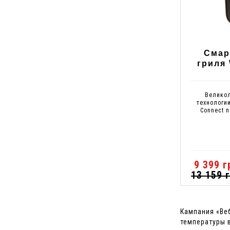
Смар
гриля 
Великол
технологи
Connect 
9 399 г
13 159 г
Кампания «Ве
температуры 