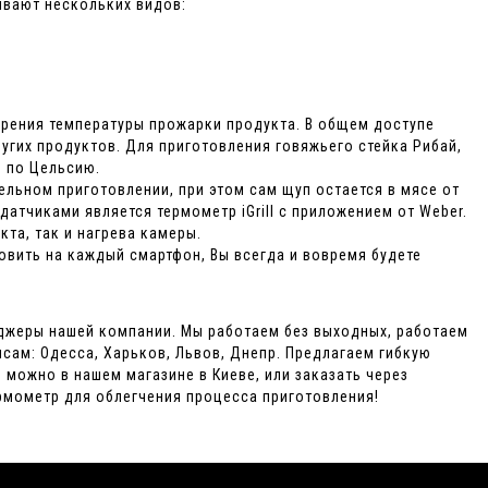
ывают нескольких видов:
ерения температуры прожарки продукта. В общем доступе
угих продуктов. Для приготовления говяжьего стейка Рибай,
в по Цельсию.
льном приготовлении, при этом сам щуп остается в мясе от
атчиками является термометр iGrill с приложением от Weber.
кта, так и нагрева камеры.
новить на каждый смартфон, Вы всегда и вовремя будете
еджеры нашей компании. Мы работаем без выходных, работаем
исам: Одесса, Харьков, Львов, Днепр. Предлагаем гибкую
 можно в нашем магазине в Киеве, или заказать через
ермометр для облегчения процесса приготовления!