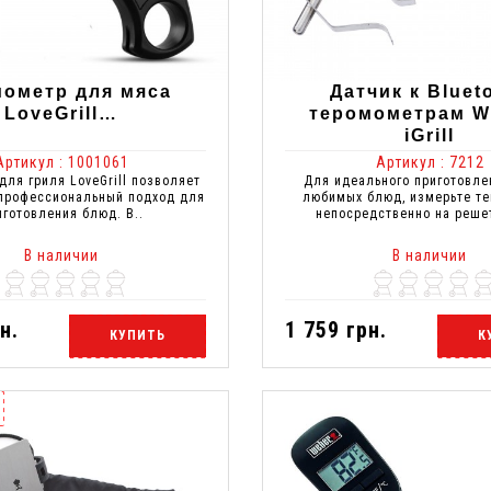
мометр для мяса
Датчик к Bluet
LoveGrill…
теромометрам 
iGrill
Артикул : 1001061
Артикул : 7212
для гриля LoveGrill позволяет
Для идеального приготовле
 профессиональный подход для
любимых блюд, измерьте те
иготовления блюд. В..
непосредственно на решет
В наличии
В наличии
н.
1 759 грн.
КУПИТЬ
К