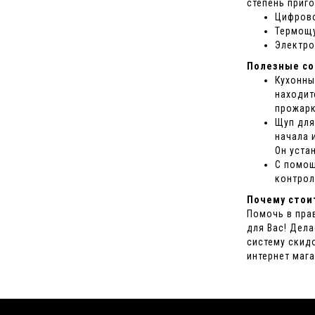
степень приг
Цифрово
Термощу
Электро
Полезные со
Кухонны
находит
прожарк
Щуп для
начала 
Он уста
С помощ
контрол
Почему стои
Помочь в пра
для Вас! Дел
систему скид
интернет маг