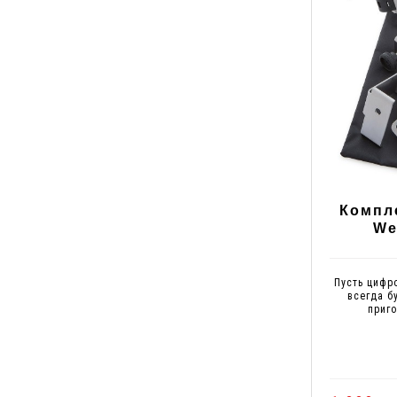
Компл
We
Пусть цифр
всегда б
приго