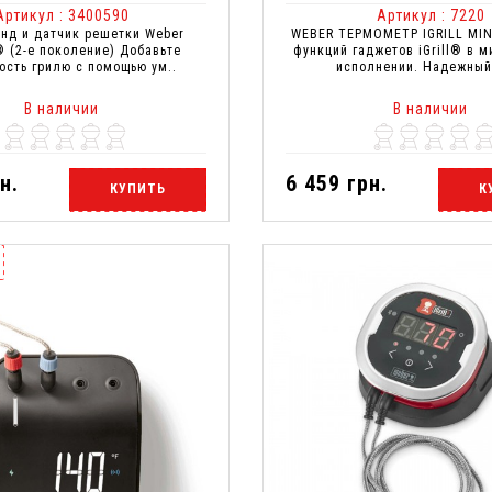
Артикул : 3400590
Артикул : 7220
нд и датчик решетки Weber
WEBER ТЕРМОМЕТР IGRILL MI
® (2-е поколение) Добавьте
функций гаджетов iGrill® в 
ость грилю с помощью ум..
исполнении. Надежный 
В наличии
В наличии
н.
6 459 грн.
КУПИТЬ
К