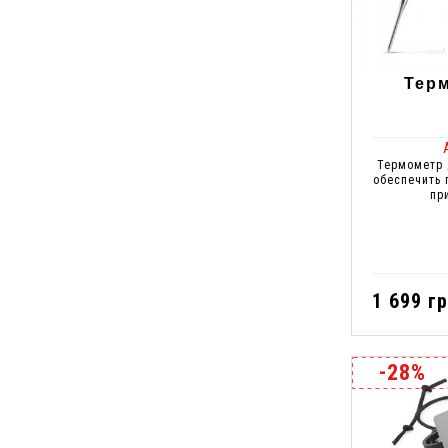
Тер
Термометр 
обеспечить
пр
1 699 гр
-28%