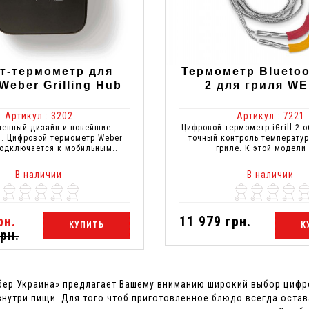
т-термометр для
Термометр Bluetoot
Weber Grilling Hub
2 для гриля W
Артикул : 3202
Артикул : 7221
епный дизайн и новейшие
Цифровой термометр iGrill 2 
и. Цифровой термометр Weber
точный контроль температу
подключается к мобильным..
гриле. К этой модели 
В наличии
В наличии
рн.
11 979 грн.
КУПИТЬ
К
рн.
бер Украина» предлагает Вашему вниманию широкий выбор цифр
внутри пищи. Для того чтоб приготовленное блюдо всегда оста