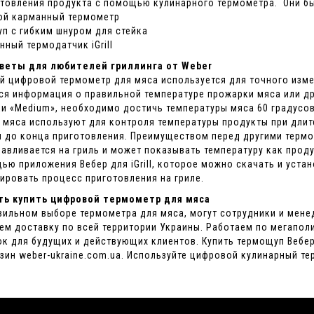
отовления продукта с помощью кулинарного термометра. Они б
й карманный термометр
п с гибким шнуром для стейка
нный термодатчик iGrill
веты для любителей гриллинга от
Weber
й цифровой термометр для мяса используется для точного изм
ся информация о правильной температуре прожарки мяса или др
и «Medium», необходимо достичь температуры мяса 60 градусо
 мяса используют для контроля температуры продукты при длите
и до конца приготовления. Преимуществом перед другими термод
навливается на гриль и может показывать температуру как проду
ью приложения Вебер для iGrill, которое можно скачать и уста
ировать процесс приготовления на гриле.
ть купить цифровой термометр для мяса
вильном выборе термометра для мяса, могут сотрудники и мен
аем доставку по всей территории Украины. Работаем по мегапол
ок для будущих и действующих клиентов. Купить термощуп Вебер
азин weber-ukraine.com.ua. Используйте цифровой кулинарный т