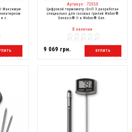
Артикул : 72050
NI Максимум
Цифровой термометр iGrill 3 разработан
миниатюрном
специально для газовых грилей Weber®
и с..
Genesis® II и Weber® Gen..
В наличии
9 069 грн.
УПИТЬ
КУПИТЬ