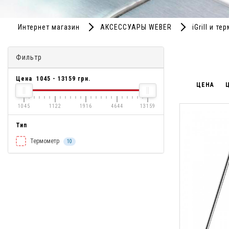
Интернет магазин
АКСЕССУАРЫ WEBER
iGrill и т
Фильтр
Цена
1045
-
13159
грн.
ЦЕНА
1045
1122
1916
4644
13159
Тип
Термометр
10