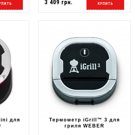
3 409 грн.
УПИТЬ
КУПИТЬ
ini для
Термометр iGrill™ 3 для
r
гриля WEBER