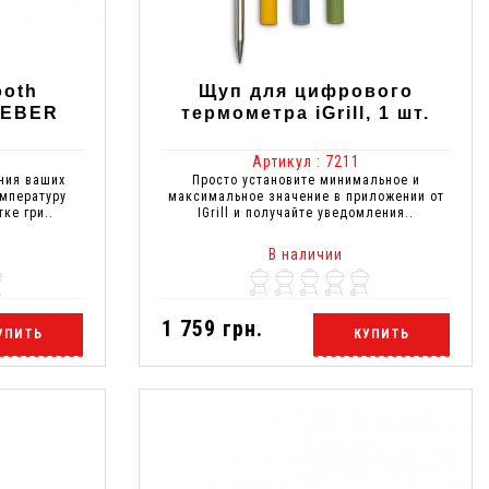
ooth
Щуп для цифрового
WEBER
термометра iGrill, 1 шт.
Артикул : 7211
ния ваших
Просто установите минимальное и
мпературу
максимальное значение в приложении от
ке гри..
IGrill и получайте уведомления..
В наличии
1 759 грн.
УПИТЬ
КУПИТЬ