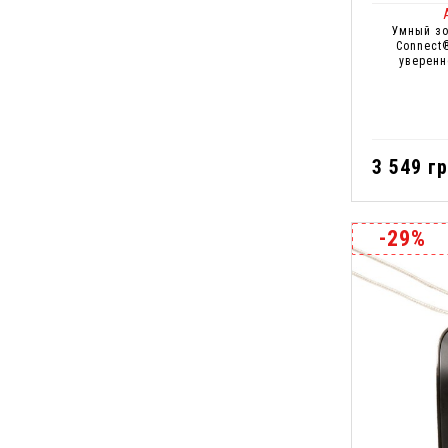
Умный зо
Connect
уверенн
3 549 гр
-29%