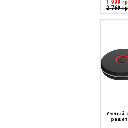
1 999 гр
2 769 гр
Умный 
решет