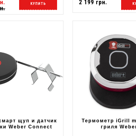
н.
2 199 грн.
КУПИТЬ
К
н.
смарт щуп и датчик
Термометр іGrill m
ки Weber Connect
гриля Webe