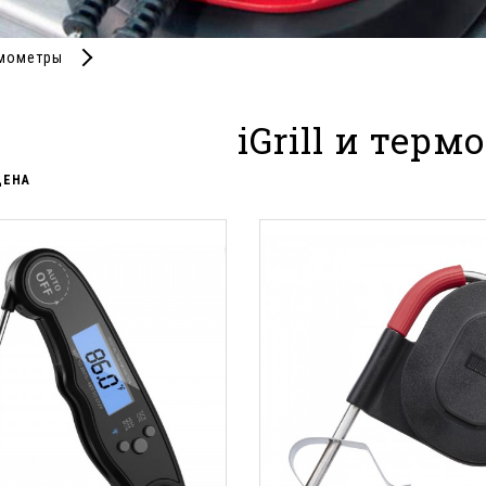
ермометры
iGrill и тер
ЦЕНА