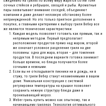
Ежедневно на грилях по всему миру жарятся сотни тонн
сочных стейков и ребрышек, овощей и рыбы. Ароматные
пары захватывают внимание соседей, объединяют
компании и даже делают неловкую обстановку более
непринужденной. Но это только приятное дополнение к
покупке, а главными критериями к выбору гриля Вебер все
же являются технические характеристики:
Каждая модель позволяет готовить как прямым, так и
непрямым методом. Первый предполагает
расположение продуктов прямо над жаром, второй
же означает условное разделение гриля на две
половины: одна для жара, вторая – для томления
продуктов. В последнем варианте готовка занимает
больше времени, но блюда получаются более
сочными и нежными.
Если вы не откладываете пикники ни в дождь, ни в
стужу, то грили Вебер станут незаменимыми в вашем
доме. Уникальная конструкция с системой
регулировки температуры на крышке позволяет
сохранить нежную структуру блюда даже в
пронизывающий мороз.
Weber гриль купить можно как опытному, так и
начинающему гриллеру. Технология оптимального