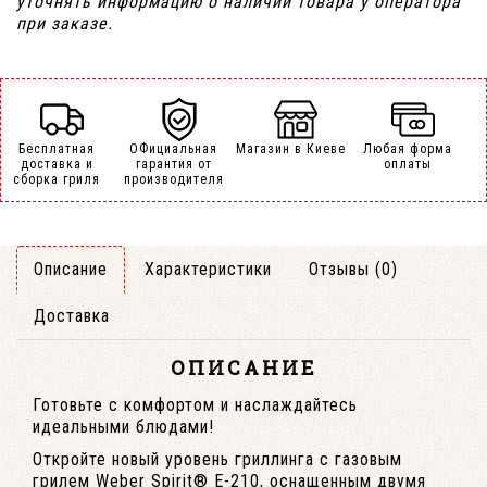
уточнять информацию о наличии товара у оператора
при заказе.
Бесплатная
ОФициальная
Магазин в Киеве
Любая форма
доставка и
гарантия от
оплаты
сборка гриля
производителя
Описание
Характеристики
Отзывы (0)
Доставка
ОПИСАНИЕ
Готовьте с комфортом и наслаждайтесь
идеальными блюдами!
Откройте новый уровень гриллинга с газовым
грилем Weber Spirit® E-210, оснащенным двумя