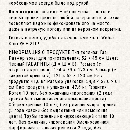
необходимое всегда было под рукой.
Всепогодные колёса
– обеспечивают лёгкое
перемещение гриля по любой поверхности, а также
позволяют надёжно фиксировать его на месте,
даже в ветреную погоду или на неровном покрытии.
Готовьте легко, удобно и вкусно вместе с Weber
Spirit® E-210!
ИНФОРМАЦИЯ О ПРОДУКТЕ Тип топлива: Газ
Размер зоны для приготовления: 52 × 45 см Цвет:
Черный ГАБАРИТЫ (Д × Ш × В): Размер (с
открытой крышкой): 154 × 79 × 123 см Размер (с
закрытой крышкой): 121 × 68 × 123 см Вес
продукта: 41,6 кг Размер упаковки: 54,8 × 53,6 × 61
см Вес продукта + упаковки: 47,6 кг Гарантия:
Котел 10 лет, без ржавчины/прогорания (2 года
краски без выцветания или изменения цвета)
Сборка крышки 10 лет, без ржавчины/прогорания
(2 года краски без выцветания или изменения
цвета) Трубы горелки из нержавеющей стали 10
лет, без ржавчины/прогорания Эмалированная
фарфоровая, стальная решетка 2 года, без