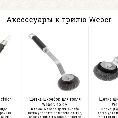
Аксессуары к грилю Weber
cision
Щетка-шкребок для гриля
Щетка-шк
Weber, 45 см
We
ипцов
С помощью этой щетки-скраба
С помощью
Прочная
легко удаляйте пригоревший жир,
легко удаля
еющей
остатки пищи и мусор с решеток
остатки пищ