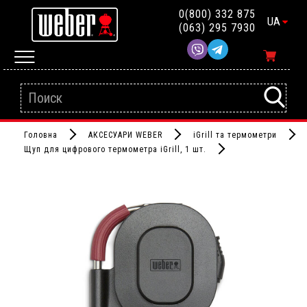
0(800) 332 875
UA
(063) 295 7930
Головна
АКСЕСУАРИ WEBER
iGrill та термометри
Щуп для цифрового термометра iGrill, 1 шт.