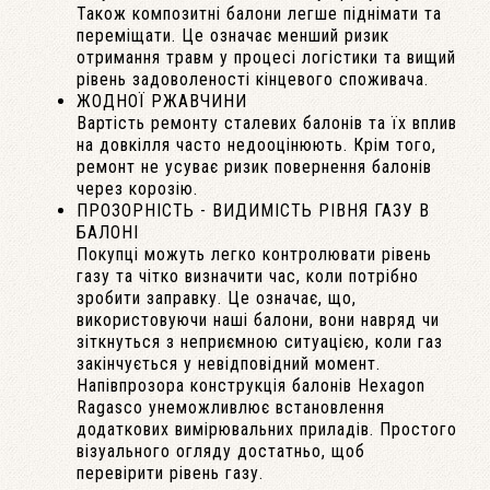
Також композитні балони легше піднімати та
переміщати. Це означає менший ризик
отримання травм у процесі логістики та вищий
рівень задоволеності кінцевого споживача.
ЖОДНОЇ РЖАВЧИНИ
Вартість ремонту сталевих балонів та їх вплив
на довкілля часто недооцінюють. Крім того,
ремонт не усуває ризик повернення балонів
через корозію.
ПРОЗОРНІСТЬ - ВИДИМІСТЬ РІВНЯ ГАЗУ В
БАЛОНІ
Покупці можуть легко контролювати рівень
газу та чітко визначити час, коли потрібно
зробити заправку. Це означає, що,
використовуючи наші балони, вони навряд чи
зіткнуться з неприємною ситуацією, коли газ
закінчується у невідповідний момент.
Напівпрозора конструкція балонів Hexagon
Ragasco унеможливлює встановлення
додаткових вимірювальних приладів. Простого
візуального огляду достатньо, щоб
перевірити рівень газу.