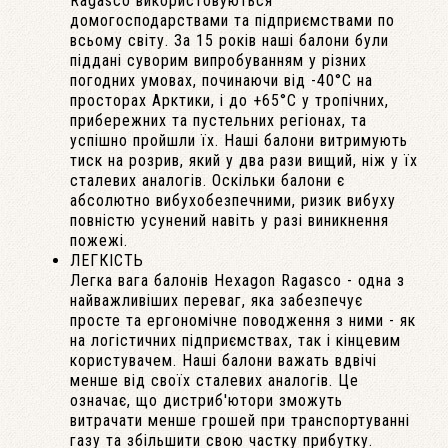
Ragasco використовуються
домогосподарствами та підприємствами по
всьому світу. За 15 років наші балони були
піддані суворим випробуванням у різних
погодних умовах, починаючи від -40°С на
просторах Арктики, і до +65°С у тропічних,
прибережних та пустельних регіонах, та
успішно пройшли їх. Наші балони витримують
тиск на розрив, який у два рази вищий, ніж у їх
сталевих аналогів. Оскільки балони є
абсолютно вибухобезпечними, ризик вибуху
повністю усунений навіть у разі виникнення
пожежі.
ЛЕГКІСТЬ
Легка вага балонів Hexagon Ragasco - одна з
найважливіших переваг, яка забезпечує
просте та ергономічне поводження з ними - як
на логістичних підприємствах, так і кінцевим
користувачем. Наші балони важать вдвічі
менше від своїх сталевих аналогів. Це
означає, що дистриб'ютори зможуть
витрачати менше грошей при транспортуванні
газу та збільшити свою частку прибутку.