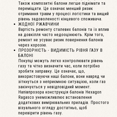
Також композитні балони легше піднімати та
переміщати. Це означає менший ризик
отримання травм у процесі логістики та вищий
рівень задоволеності кінцевого споживача.
ЖОДНОЇ РЖАВЧИНИ
Вартість ремонту сталевих балонів та їх вплив
на довкілля часто недооцінюють. Крім того,
ремонт не усуває ризик повернення балонів
через корозію.
ПРОЗОРНІСТЬ - ВИДИМІСТЬ РІВНЯ ГАЗУ В
БАЛОНІ
Покупці можуть легко контролювати рівень
газу та чітко визначити час, коли потрібно
зробити заправку. Це означає, що,
використовуючи наші балони, вони навряд чи
зіткнуться з неприємною ситуацією, коли газ
закінчується у невідповідний момент.
Напівпрозора конструкція балонів Hexagon
Ragasco унеможливлює встановлення
додаткових вимірювальних приладів. Простого
візуального огляду достатньо, щоб
перевірити рівень газу.