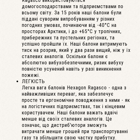
Ragasco використовуються
домогосподарствами та підприємствами по
всьому світу. За 15 років наші балони були
піддані суворим випробуванням у різних
погодних умовах, починаючи від -40°С на
просторах Арктики, і до +65°С у тропічних,
прибережних та пустельних регіонах, та
успішно пройшли їх. Наші балони витримують
тиск на розрив, який у два рази вищий, ніж у їх
сталевих аналогів. Оскільки балони є
абсолютно вибухобезпечними, ризик вибуху
повністю усунений навіть у разі виникнення
пожежі.
ЛЕГКІСТЬ
Легка вага балонів Hexagon Ragasco - одна з
найважливіших переваг, яка забезпечує
просте та ергономічне поводження з ними - як
на логістичних підприємствах, так і кінцевим
користувачем. Наші балони важать вдвічі
менше від своїх сталевих аналогів. Це
означає, що дистриб'ютори зможуть
витрачати менше грошей при транспортуванні
газу та збільшити свою частку прибутку.