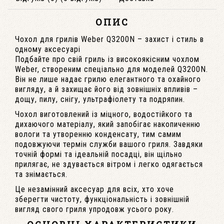
ОПИС
Чохол для грилів Weber Q3200N – захист і стиль в
одному аксесуарі
Подбайте про свій гриль із високоякісним чохлом
Weber, створеним спеціально для моделей Q3200N.
Він не лише надає грилю елегантного та охайного
вигляду, а й захищає його від зовнішніх впливів –
дощу, пилу, снігу, ультрафіолету та подряпин.
Чохол виготовлений із міцного, водостійкого та
дихаючого матеріалу, який запобігає накопиченню
вологи та утворенню конденсату, тим самим
подовжуючи термін служби вашого гриля. Завдяки
точній формі та ідеальній посадці, він щільно
прилягає, не здувається вітром і легко одягається
та знімається.
Це незамінний аксесуар для всіх, хто хоче
зберегти чистоту, функціональність і зовнішній
вигляд свого гриля упродовж усього року.