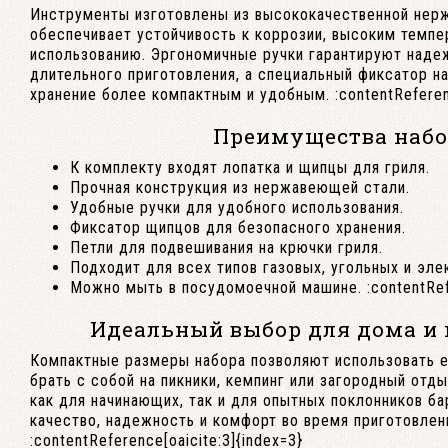
Инструменты изготовлены из высококачественной нер
обеспечивает устойчивость к коррозии, высоким темпе
использованию. Эргономичные ручки гарантируют наде
длительного приготовления, а специальный фиксатор н
хранение более компактным и удобным. :contentReferenc
Преимущества набо
К комплекту входят лопатка и щипцы для гриля.
Прочная конструкция из нержавеющей стали.
Удобные ручки для удобного использования.
Фиксатор щипцов для безопасного хранения.
Петли для подвешивания на крючки гриля.
Подходит для всех типов газовых, угольных и эле
Можно мыть в посудомоечной машине. :contentRefe
Идеальный выбор для дома и
Компактные размеры набора позволяют использовать ег
брать с собой на пикники, кемпинг или загородный отд
как для начинающих, так и для опытных поклонников б
качество, надежность и комфорт во время приготовлен
:contentReference[oaicite:3]{index=3}