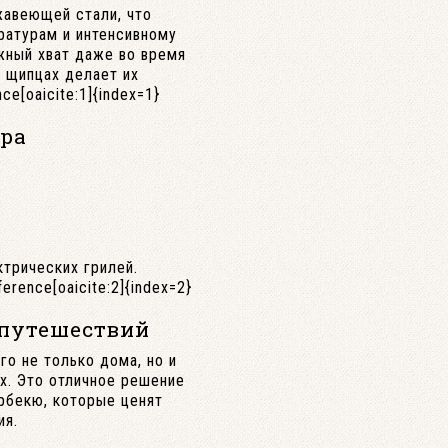
жавеющей стали, что
ратурам и интенсивному
жный хват даже во время
а щипцах делает их
e[oaicite:1]{index=1}
ра
ктрических грилей.
rence[oaicite:2]{index=2}
 путешествий
о не только дома, но и
ых. Это отличное решение
арбекю, которые ценят
ия.