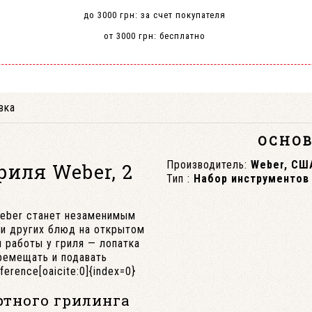
до 3000 грн: за счет покупателя
от 3000 грн: бесплатно
вка
ОСНО
Производитель:
Weber, СШ
иля Weber, 2
Тип :
Набор инструментов
Weber станет незаменимым
 и других блюд на открытом
я работы у гриля — лопатка
ремещать и подавать
erence[oaicite:0]{index=0}
тного грилинга