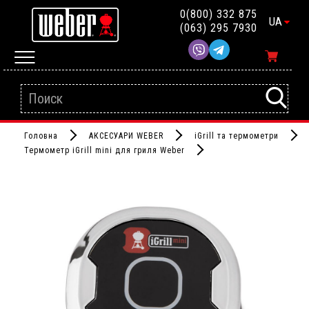
0(800) 332 875
UA
(063) 295 7930
Головна
АКСЕСУАРИ WEBER
iGrill та термометри
Термометр iGrill mini для гриля Weber