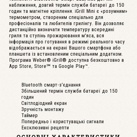
наближення, довгий термін служби батареї до 150
годин та магнітне кріплення. iGrill Mini є «розумним»
термометром, створеним спеціально для
професіоналів та любителів грилінгу. Він дозволяє
дистанційно визначати температуру всередині
гриля та ступінь прожарювання м'яса, вся
інформація про готування в режимі реального часу
відображається на екрані Вашого смартфона або
планшета із встановленим спеціальним додатком.
Програма Weber® iGrill® доступна безкоштовно в
App Store, Store℠ та Google Play™.
Bluetooth смарт-з'єднання
Збільшений термін служби батареї до 150
годин
Світлодіодний екран
Зручність монтажу
Таймер
Попередньо і користувацькі сигнали
Ексклюзивні рецепти
ОСНОВНІ ХАРАКТЕРИСТИКИ